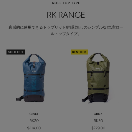
ROLL TOP TYPE
RK RANGE
直感的に使用できるトップリッド(雨蓋)無しのシンプルな1気室ロー
ルトップタイプ。
SOLD OUT
RESTOCK
CRUX
CRUX
RK20
RK30
Sale
Sale
$214.00
$279.00