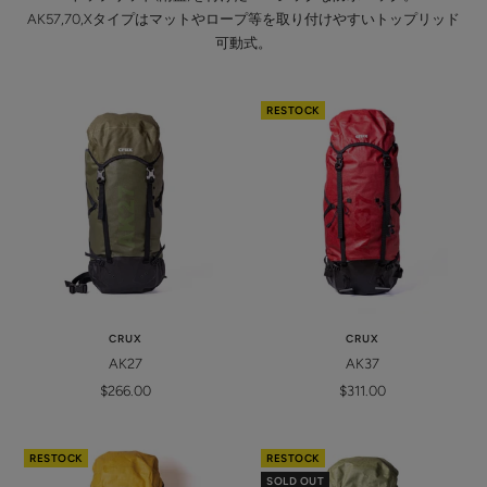
AK57,70,Xタイプはマットやロープ等を取り付けやすいトップリッド
可動式。
RESTOCK
CRUX
CRUX
AK27
AK37
Sale
Sale
$266.00
$311.00
price
price
RESTOCK
RESTOCK
SOLD OUT