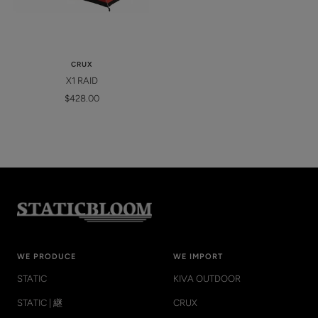
CRUX
X1 RAID
Sale
$428.00
price
WE PRODUCE
WE IMPORT
STATIC
KIVA OUTDOOR
STATIC | 継
CRUX