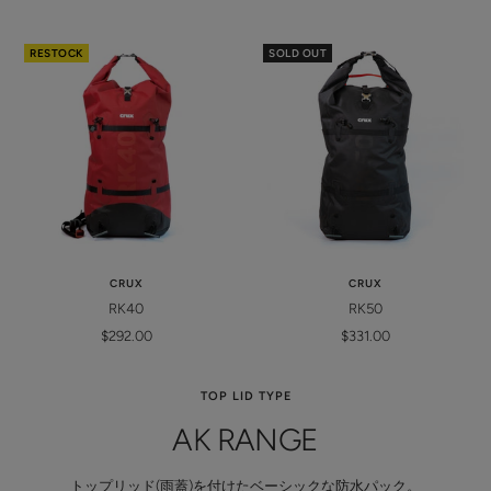
price
price
RESTOCK
SOLD OUT
CRUX
CRUX
RK40
RK50
Sale
Sale
$292.00
$331.00
price
price
TOP LID TYPE
AK RANGE
トップリッド(雨蓋)を付けたベーシックな防水パック。