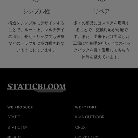
シンプル性
リペア
構造をシンプルにデザインする
多くの部品にはスペアを用意す
ことで、ルート上、マルチデイ
ることで、交換対応が可能で
の山行、長期トリップでも破損
す。また、出来るだけ生産した
などのトラブルに極力晒されな
工場にて修理を行い、1つのバッ
いようにしています。
クパックを長く愛用してもらう
体制を整えています。
WE PRODUCE
WE IMPORT
STATIC
KIVA OUTDOOR
STATIC | 継
CRUX
森 海 谷
LIGHTWAVE