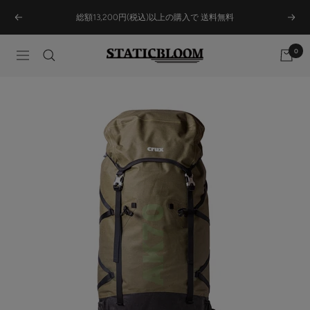
Skip
総額13,200円(税込)以上の購入で 送料無料
Previous
Next
to
content
0
STATICBLOOM
Navigation
ONLINE
STORE