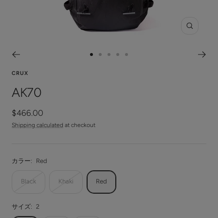
Zoom
Go
Go
Go
Go
Go
to
to
to
to
to
CRUX
slide
slide
slide
slide
slide
AK70
1
2
3
4
5
Sale
$466.00
price
Shipping calculated
at checkout
カラー:
Red
Black
Khaki
Red
サイズ:
2