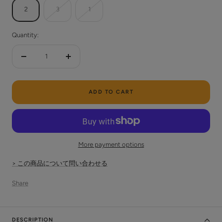
2
3
1
Quantity:
Decrease
Increase
quantity
quantity
ADD TO CART
More payment options
> この商品について問い合わせる
Share
DESCRIPTION