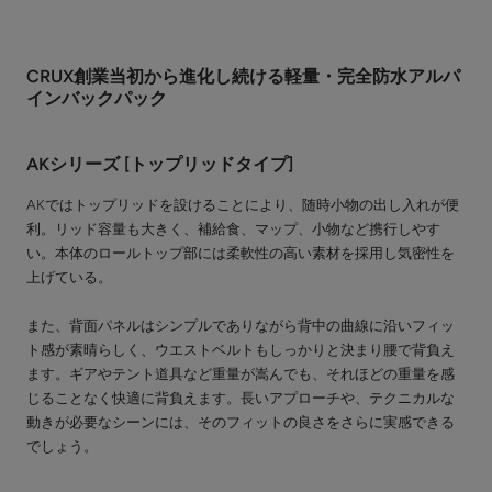
CRUX創業当初から進化し続ける軽量・完全防水アルパ
インバックパック
AKシリーズ [トップリッドタイプ]
AKではトップリッドを設けることにより、随時小物の出し入れが便
利。リッド容量も大きく、補給食、マップ、小物など携行しやす
い。本体のロールトップ部には柔軟性の高い素材を採用し気密性を
上げている。
また、背面パネルはシンプルでありながら背中の曲線に沿いフィッ
ト感が素晴らしく、ウエストベルトもしっかりと決まり腰で背負え
ます。ギアやテント道具など重量が嵩んでも、それほどの重量を感
じることなく快適に背負えます。長いアプローチや、テクニカルな
動きが必要なシーンには、そのフィットの良さをさらに実感できる
でしょう。