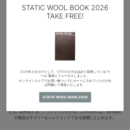
の生地自体の循環性も重視していきます。また複合素材でできた生
地の場合、使用後はリサイクルが難しくゴミになるため、できるだ
け単素材で作られた生地を使います。
2. 拡大生産者責任
製造業は、製品の原料調達から、ユーザーが捨てるまでの全ての工
程に責任があるという考えで、既に多くの海外メーカーはこの原則
に従ってサプライチェーンの改革に臨んでいます。プラスチック包
装しないこと、製造工程の環境性のチェックなどもその一環です。
これから取り組む製品回収、裁断ゴミの再利用なども、この原則の
傘の下にあります。
3.捨てないアパレル
製造時の裁断ゴミ、使わなかった生地、テスト用生地、製品そのも
の。これらを捨てず、燃やさず、埋めず、なんらかの形で再度利用
する。原料化する。アップサイクルする。このためには、使用素材
や製品カテゴリーをハンドリングできる範囲にとどめます。