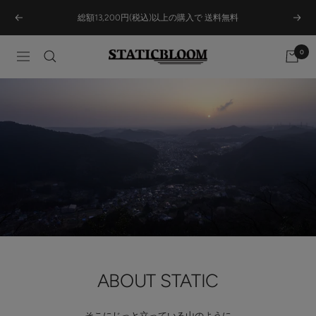
Skip
総額13,200円(税込)以上の購入で 送料無料
Previous
Next
to
content
0
STATICBLOOM
Navigation
ONLINE
STORE
ABOUT STATIC
そこにじっと立っている山のように