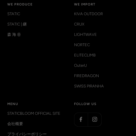
WE PRODUCE
WE IMPORT
STATIC
KIVA OUTDOOR
STATIC | 継
CRUX
森 海 谷
LIGHTWAVE
NORTEC
ELITECLIMB
OuterU
FIREDRAGON
SWISS PIRANHA
MENU
FOLLOW US
STATICBLOOM OFFICIAL SITE
会社概要
プライバシーポリシー