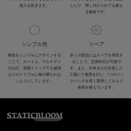
侵入を防ぎます。
したり、押し付けられても耐え
る素材です。
シンプル性
リペア
構造をシンプルにデザインする
多くの部品にはスペアを用意す
ことで、ルート上、マルチデイ
ることで、交換対応が可能で
の山行、長期トリップでも破損
す。また、出来るだけ生産した
などのトラブルに極力晒されな
工場にて修理を行い、1つのバッ
いようにしています。
クパックを長く愛用してもらう
体制を整えています。