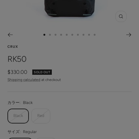
Zoom
Go
Go
Go
Go
Go
Go
Go
Go
Go
Go
to
to
to
to
to
to
to
to
to
to
CRUX
slide
slide
slide
slide
slide
slide
slide
slide
slide
slide
RK50
1
2
3
4
5
6
7
8
9
10
Sale
$330.00
SOLD OUT
price
Shipping calculated
at checkout
カラー:
Black
Black
Red
サイズ:
Regular