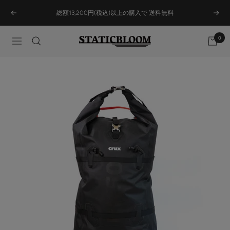
Skip
総額13,200円(税込)以上の購入で 送料無料
Previous
Next
to
content
0
STATICBLOOM
Navigation
ONLINE
STORE