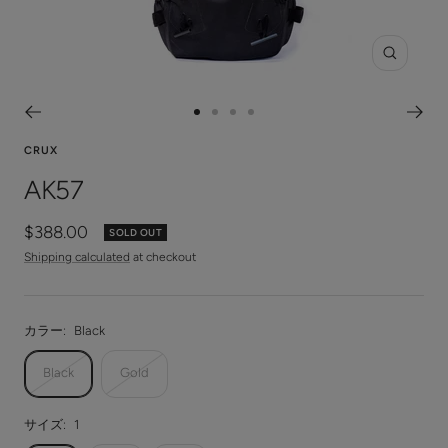
Zoom
Go
Go
Go
Go
to
to
to
to
CRUX
slide
slide
slide
slide
AK57
1
2
3
4
Sale
$388.00
SOLD OUT
price
Shipping calculated
at checkout
カラー:
Black
Black
Gold
サイズ:
1