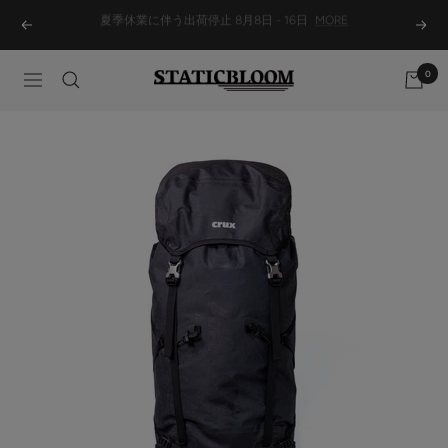
Skip
総額13,200円(税込)以上の購入で 送料無料
Previous
Next
to
content
0
STATICBLOOM
Navigation
ONLINE
STORE