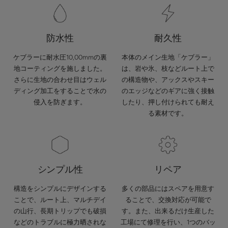
防水性
耐久性
ケブラーに耐水圧10,00mmの裏
本体のメイン生地「ケブラー」
地コーティングを施しました。
は、岩や氷、枝などルート上で
さらに生地の合わせ目はウェル
の構造物や、アックスやスキー
ディング加工をすることで水の
のエッジなどのギアに強く接触
侵入を防ぎます。
したり、押し付けられても耐え
る素材です。
シンプル性
リペア
構造をシンプルにデザインする
多くの部品にはスペアを用意す
ことで、ルート上、マルチデイ
ることで、交換対応が可能で
の山行、長期トリップでも破損
す。また、出来るだけ生産した
などのトラブルに極力晒されな
工場にて修理を行い、1つのバッ