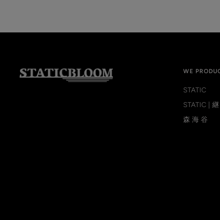
WE PRODU
STATIC
STATIC | 継
森 海 谷