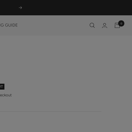
Next
0
G GUIDE
UT
heckout