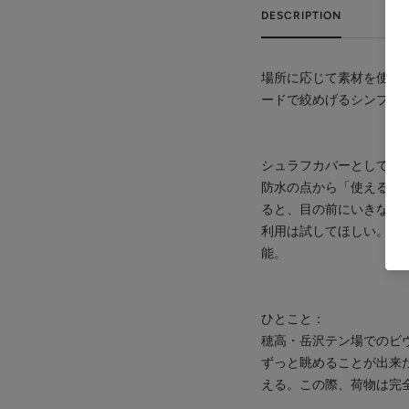
DESCRIPTION
場所に応じて素材を使い分
ードで絞めげるシンプル
シュラフカバーとして、
防水の点から「使える」
ると、目の前にいきなり
利用は試してほしい。夏
能。
ひとこと：
穂高・岳沢テン場でのビ
ずっと眺めることが出来
える。この際、荷物は完全