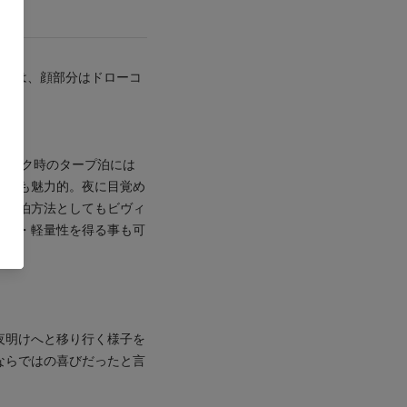
utは、顔部分はドローコ
ハイク時のタープ泊には
宿泊も魅力的。夜に目覚め
来宿泊方法としてもビヴィ
適性・軽量性を得る事も可
夜明けへと移り行く様子を
ならではの喜びだったと言