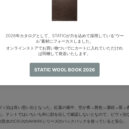
製品特徴
スペック
ける非常に理に適った、しかも凝った作りを実現しているビヴィ。Sco
なタイプ。
または単体利用としても利用価値は大きい。軽量化の観点から、沢やUL
アイテムとなる。また、好天が望まれる場合には、このビヴィのみでの
星空が飛び込んでくることも期待でき、自然との一体感を得ることが出
の登山では、シーツとビヴィの組み合わせで寝る事で、防風・保温・快
ヴィ泊は良い思い出となった。紅葉の最中、空が青→茜色→濃紺→星→
た。テントではいちいち外に顔を出して確認しないとなので、ビヴィ泊
防水のCRUXのAKやRKシリーズのバックパックを使っていると安心。