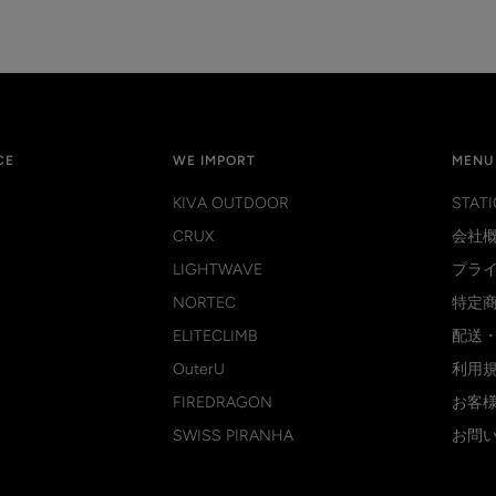
CE
WE IMPORT
MENU
KIVA OUTDOOR
STATI
CRUX
会社
LIGHTWAVE
プラ
NORTEC
特定
ELITECLIMB
配送
OuterU
利用
FIREDRAGON
お客
SWISS PIRANHA
お問