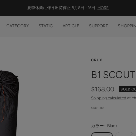
総額13,200円(税込)以上の購入で 送料無料
CATEGORY
STATIC
ARTICLE
SUPPORT
SHOPPIN
CRUX
B1 SCOUT
Sale
$168.00
SOLD O
Shipping calculated
at c
price
SKU:
318
カラー:
Black