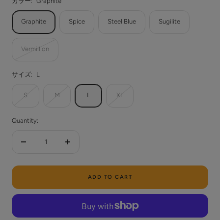
カラー:
Graphite
Graphite
Spice
Steel Blue
Sugilite
Vermillion
サイズ:
L
S
M
L
XL
Quantity:
Decrease
Increase
quantity
quantity
ADD TO CART