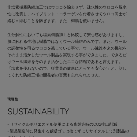
非塩素樹脂防縮加工ではウロコを除去せず、疎水性のウロコを親水
性に改質し、ハイブリット・コラーゲンを付着させてウロコ同士が
絡む＝縮むことを防ぎます。また、樹脂を使いません。
生分解性においても塩素樹脂加工と比較して安心感がありますし、
肌に触れる生地は樹脂ではなくウール繊維のみです。また、ウール
の調整性を司るウロコを残している事で、ウール繊維本来の機能を
そのまま活かしたウール製品を実現する事ができました。できるだ
けウール繊維をそのまま活かしたエコな防縮であると言えます。
「塩素を使わないので、従業員の健康にとっても安心だ」と、話し
てくれた防縮工場の開発者の言葉も忘れられません。
環境性
SUSTAINABILITY
- リサイクルポリエステル使用による糸製造時のCO2排出削減
- 製品製造時に発生する裁断ゴミは捨てずにリサイクルして別製品の