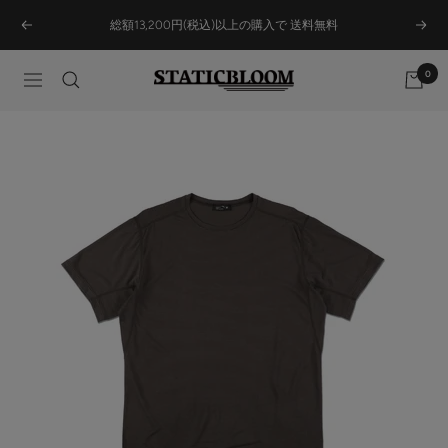
Skip
総額13,200円(税込)以上の購入で 送料無料
Previous
Next
to
content
0
STATICBLOOM
Navigation
ONLINE
STORE