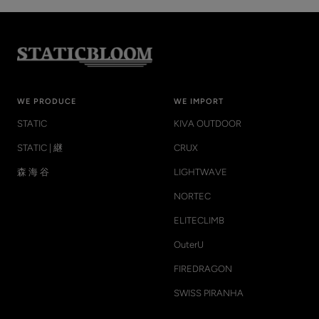
WE PRODUCE
WE IMPORT
STATIC
KIVA OUTDOOR
STATIC | 継
CRUX
森 海 谷
LIGHTWAVE
NORTEC
ELITECLIMB
OuterU
FIREDRAGON
SWISS PIRANHA