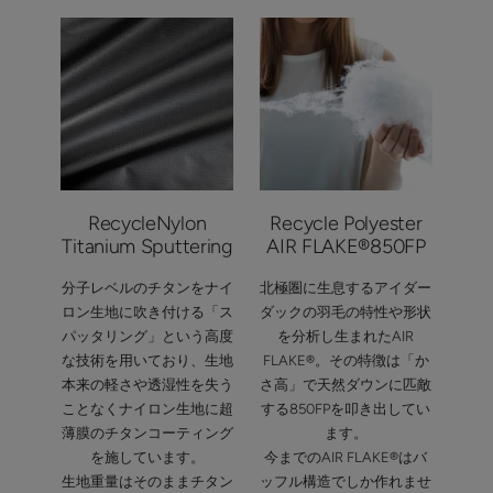
RecycleNylon
Recycle Polyester
Titanium Sputtering
AIR FLAKE®850FP
分子レベルのチタンをナイ
北極圏に生息するアイダー
ロン生地に吹き付ける「ス
ダックの羽毛の特性や形状
パッタリング」という高度
を分析し生まれたAIR
な技術を用いており、生地
FLAKE®。その特徴は「か
本来の軽さや透湿性を失う
さ高」で天然ダウンに匹敵
ことなくナイロン生地に超
する850FPを叩き出してい
薄膜のチタンコーティング
ます。
を施しています。
今までのAIR FLAKE®はバ
生地重量はそのままチタン
ッフル構造でしか作れませ