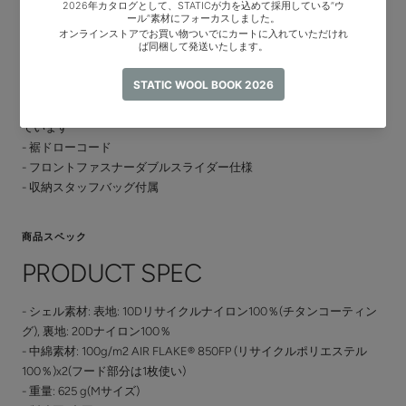
- フード部分は100g/m2AIR FLAKE®シート1枚仕様
- ヘルメット対応フード(後頭部に調節ドローコード)
- グローブとの相性が良いベルクロカフス
- ハンドポケット2つ、胸ポケット2つ、内側グローブ用メッシュポケ
ット2つ
- ハンドポケット内側はOcta®CPCP®を張りハンドウォーマーになっ
ています
- 裾ドローコード
- フロントファスナーダブルスライダー仕様
- 収納スタッフバッグ付属
商品スペック
PRODUCT SPEC
- シェル素材: 表地: 10Dリサイクルナイロン100％(チタンコーティン
グ), 裏地: 20Dナイロン100％
- 中綿素材: 100g/m2 AIR FLAKE® 850FP (リサイクルポリエステル
100％)x2(フード部分は1枚使い)
- 重量: 625 g(Mサイズ)