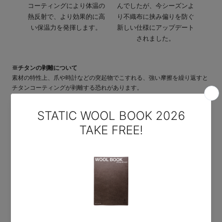
コーティングにより体温の
んでしたが、今シーズンよ
熱反射で、より効果的に高
り不織布に挟み偏りを防ぐ
い保温力を発揮します。
新しい仕様にアップデート
されました。
※チタンの剥離について
素材の特性上、爪や時計などの突起物でこすれる、強い摩擦を繰り返すと
チタンコーティングが剥離する恐れがあります。
チタンコーティングは直接肌に触れたり、汗など蒸れた環境下で擦れを繰
り返すことにより剥離する可能性がありますが、本商品はOctaの起毛フリ
ース層があることで直接肌に触れる箇所がほぼ無く、また荷重状態での摩
擦が少ない道具のため、剥離のリスクは低減されます。
ただし素材特性上「全く剥離しない」ものではないためご注意ください。
商品特徴
PRODUCT FEATURE
- 新開発の100g/m2 AIR FLAKE®850FPシートを2枚重ねた保温力の高
いビレイパーカー