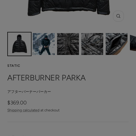
Zoom
STATIC
AFTERBURNER PARKA
アフターバーナーパーカー
Sale
$369.00
price
Shipping calculated
at checkout