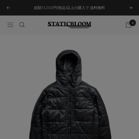
Skip
総額13,200円(税込)以上の購入で 送料無料
Previous
Next
to
content
0
STATICBLOOM
Navigation
ONLINE
STORE