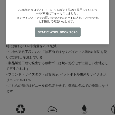
環境性
SUSTAINABILITY
- 2023年秋冬より業界に先駆けて53％リサイクル素材になりました
- リサイクル化によりバージンポリエステルOctaと比較し生地製造
時におけるCO2排出量を23％削減
- 生地の染色工程においては石油ではなくバイオマス(植物由来)を使
いCO2排出削減している
- 製品製造工程で発生する裁断ゴミは焼却処分せずに新しい生地とし
て再生されます
- ブランド・サイズタグ・品質表示: ペットボトル由来リサイクルポ
リエステル100%
- こちらの商品はビニール個包装をせず、薄紙に包んでの発送になり
ます