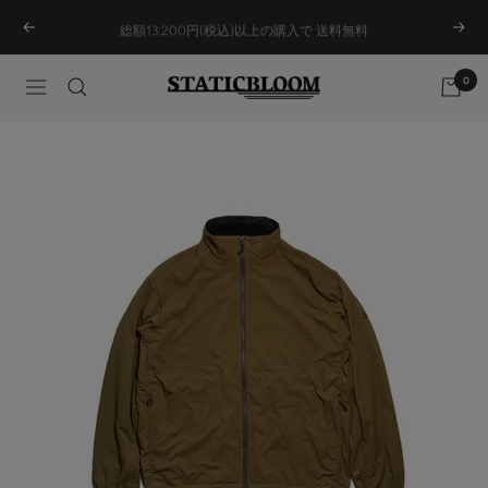
Skip
総額13,200円(税込)以上の購入で 送料無料
Previous
Next
to
content
0
STATICBLOOM
Navigation
ONLINE
STORE