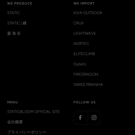
WE PRODUCE
WE IMPORT
STATIC
KIVA OUTDOOR
STATIC | 継
CRUX
森 海 谷
LIGHTWAVE
NORTEC
ELITECLIMB
OuterU
FIREDRAGON
SWISS PIRANHA
MENU
FOLLOW US
STATICBLOOM OFFICIAL SITE
会社概要
プライバシーポリシー