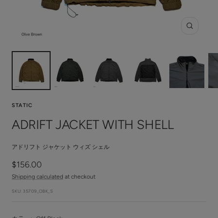
Zoom
STATIC
ADRIFT JACKET WITH SHELL
アドリフト ジャケット ウィズ シェル
Sale
$156.00
price
Shipping calculated
at checkout
SKU:
35709_OBK_S