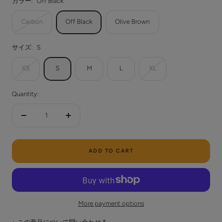
カラー:
Off Black
Carbon
Off Black
Olive Brown
サイズ:
S
XS
S
M
L
XL
Quantity:
Decrease
Increase
quantity
quantity
ADD TO CART
More payment options