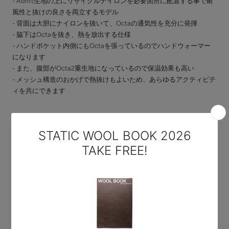
- Adrift生地の上にリサイクルナイロンを必要箇所に配置する事で耐
風性と抜けの良さを両立するモデル
- 背面は大胆にナイロンを抜いて、Octaの通気性を充分に発揮
- 脇下はOctaを抜き、熱を放出する仕様
- ハンドポケット内側にもOctaを張っているのでハンドウォーマー
になります
- また、腹部がOcta2重生地になっているので保温効果も高い
- メッシュ構造のおかげで熱抜けもよいため、あらゆるアクティビテ
ィを共にできます
商品スペック
PRODUCT SPEC
- 素材: <シェル>リサイクルナイロン100％, <ライニング
>Octa®CPCP®ポリエステル100％(内リサイクルポリエステル53％)
- フィット: リラックス
- 重量: 260 g(Mサイズ)
- 繊維/生地原産国 : 日本
- 染色: 日本
- 製造国: 日本