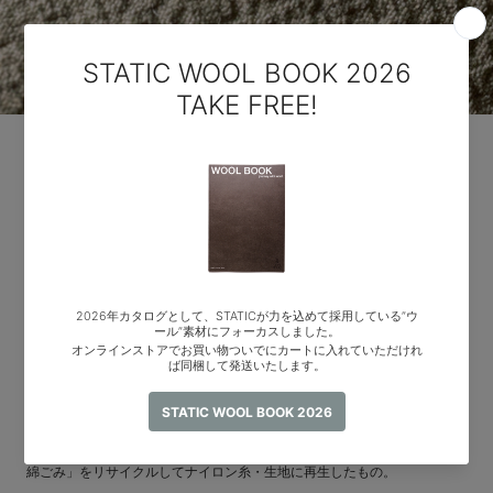
リサイクル素材の採用の重要性
原材料調達から着用後の廃棄までの「服の一生」で、CO2排出が最
も多いのは、原材料調達の過程。全体のおよそ50％。つまり原料調
達におけるCO2排出量を減らすことは、「服の一生」における環境
負荷を大きく減らすことになる。プレコンシューマーリサイクルナ
イロン(※)の場合、75％もCO2排出を減らす例があるように、できる
だけリサイクル素材を採用し、そうした服を選んで着ることは大切
な行動だと考えている
※プレコンシューマーリサイクルナイロン:
従来焼却処分されてきた「ナイロン糸を製造する際に排出されるナイロン
綿ごみ」をリサイクルしてナイロン糸・生地に再生したもの。