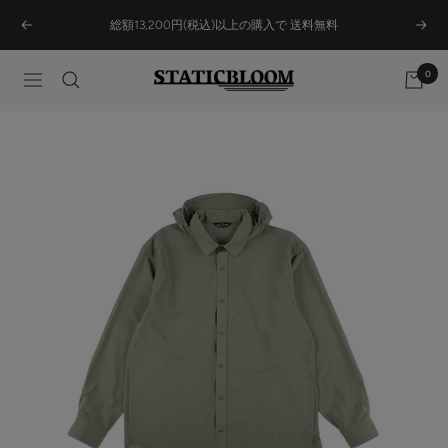
Skip
総額13,200円(税込)以上の購入で 送料無料
Previous
Next
to
content
0
STATICBLOOM
Navigation
ONLINE
STORE