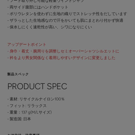
- フード取り外し可能な軽量ウインドシャツ
- 両サイド腹部にはハンドポケット
- ポリウレタンを使わずに生地の織りでストレッチ性をだしています
- ザラっとした生地感なので汗をかいても肌にまとわり付かず快適
- 保水しにくく速乾性が高い、シワになりにくい
アップデートポイント
- 身巾・着丈・腕周りを調整しセミオーバーシャツシルエットに
- 衿をより男女関係なく着用しやすいデザインに変更しました
製品スペック
PRODUCT SPEC
- 素材: リサイクルナイロン100％
- フィット: リラックス
- 重量：137 g(M/Lサイズ)
- 製造国: 日本