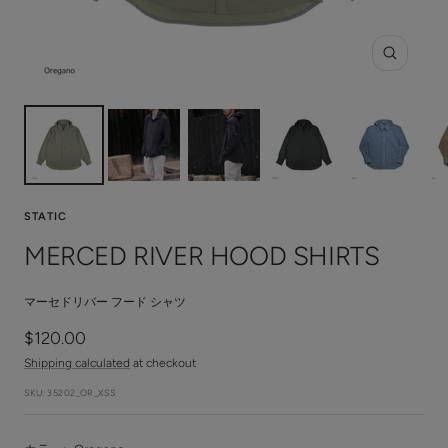
Zoom
STATIC
MERCED RIVER HOOD SHIRTS
マーセドリバー フード シャツ
Sale
$120.00
price
Shipping calculated
at checkout
SKU:
35202_OR_XSS