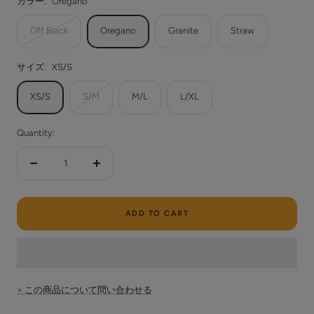
カラー:
Oregano
Off Black
Oregano
Granite
Straw
サイズ:
XS/S
XS/S
S/M
M/L
L/XL
Quantity:
Decrease
Increase
quantity
quantity
ADD TO CART
> この商品について問い合わせる