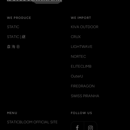
WE PRODUCE
WE IMPORT
STATIC
KIVA OUTDOOR
STATIC | 継
CRUX
森 海 谷
LIGHTWAVE
NORTEC
ELITECLIMB
OuterU
FIREDRAGON
SWISS PIRANHA
MENU
FOLLOW US
STATICBLOOM OFFICIAL SITE