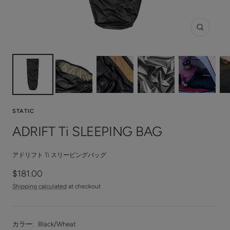
Zoom
STATIC
ADRIFT Ti SLEEPING BAG
アドリフト Ti スリーピングバッグ
Sale
$181.00
price
Shipping calculated
at checkout
カラー:
Black/Wheat