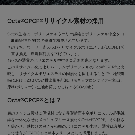
Octa®CPCP®リサイクル素材の採用
Octa®生地は、ポリエステルウーリー繊維とポリエステル中空タコ
足断面繊維の2種類の繊維で構成されています。
そのうち、ウーリー糸53.6%を リサイクルポリエステル(ECOPET®)
に置き換え、環境負荷度を下げています。
46.4%が通常のポリエステル中空タコ足断面糸となります。
このリサイクル化によりバージンポリエステルのOcta®CPCP®と比
較し、リサイクルポリエステルの同素材を採用することで生地製造
時における23％CO2*排出量を削減。(※帝人フロンティア㈱算出。
原料(ポリマー)～生地出荷までにおけるCO2排出)
Octa®CPCP®とは？
表のメッシュ素材に保温材になる異形断面中空ポリエステル起毛繊
維を一体化させたメッシュフリース素材のOcta®CPCP®。その軽さ
と暖かさ、熱抜けの良さが特徴のポリエステル生地。 通常は裏地と
して使うがSTATICでは単体フリースとして採用しました。