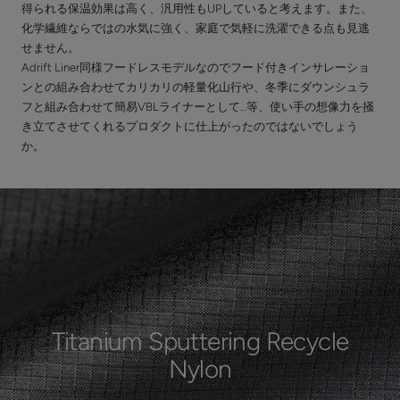
得られる保温効果は高く、汎用性もUPしていると考えます。また、
化学繊維ならではの水気に強く、家庭で気軽に洗濯できる点も見逃
せません。
Adrift Liner同様フードレスモデルなのでフード付きインサレーショ
ンとの組み合わせてカリカリの軽量化山行や、冬季にダウンシュラ
フと組み合わせて簡易VBLライナーとして…等、使い手の想像力を掻
き立てさせてくれるプロダクトに仕上がったのではないでしょう
か。
Titanium Sputtering Recycle
Nylon