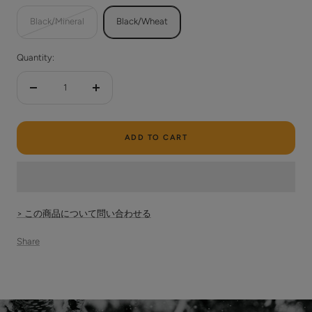
Black/Mineral
Black/Wheat
Quantity:
Decrease
Increase
quantity
quantity
ADD TO CART
> この商品について問い合わせる
Share