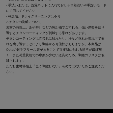
- 手洗いまたは、洗濯ネットに入れておしゃれ着洗いや手洗いモード
にて回してください
- 乾燥機、ドライクリーニングは不可
※チタンの剥離について
素材の特性上、爪や時計などの突起物でこすれる、強い摩擦を繰り
返すとチタンコーティングが剥離する恐れがあります。
チタンコーティングは直接肌に触れたり、汗など蒸れた環境下で擦
れを繰り返すことにより剥離する可能性がありますが、本商品は
Octaの起毛フリース層があることで直接肌に触れる箇所がほぼ無
く、また荷重状態での摩擦が少ない道具のため、剥離のリスクは低
減されます。
ただし素材特性上「全く剥離しない」ものではないためご注意くだ
さい。