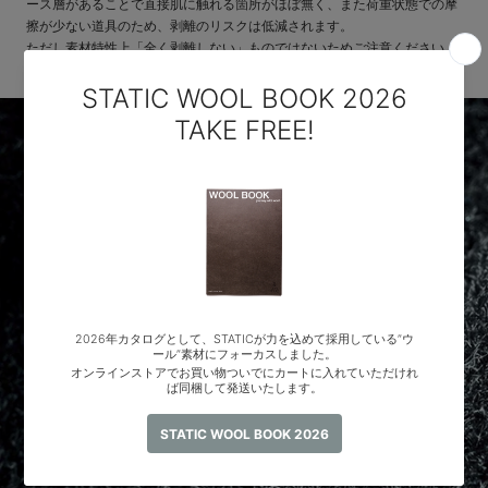
ース層があることで直接肌に触れる箇所がほぼ無く、また荷重状態での摩
擦が少ない道具のため、剥離のリスクは低減されます。
ただし素材特性上「全く剥離しない」ものではないためご注意ください。
TEIJIN
Recycle Octa®CPCP®