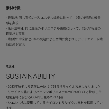
素材特徴
- 軽量感: 同じ直径のポリエステル繊維に比べて、2分の1程度の軽量
感を実現
- 吸汗速乾性: 同じ直径のポリエステル繊維に比べて、2分の1程度の
軽量感を実現
- 遮熱性: 中空部と8本の突起による空間に含まれるデッドエアーが遮
熱効果を実現
環境性
SUSTAINABILITY
- 2023年秋冬より業界に先駆けて53％リサイクル素材になりました
- リサイクル化によりバージンポリエステルのOctaCPCPと比較し生
地製造時におけるCO2排出量を23％削減
- シェル生地に使用しているナイロンもリサイクル素材を採用してい
ます