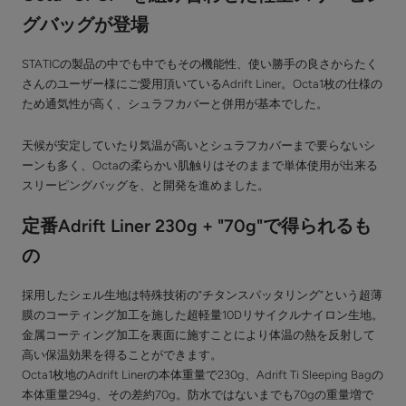
グバッグが登場
STATICの製品の中でも中でもその機能性、使い勝手の良さからたく
さんのユーザー様にご愛用頂いているAdrift Liner。Octa1枚の仕様の
ため通気性が高く、シュラフカバーと併用が基本でした。
天候が安定していたり気温が高いとシュラフカバーまで要らないシ
ーンも多く、Octaの柔らかい肌触りはそのままで単体使用が出来る
スリーピングバッグを、と開発を進めました。
定番Adrift Liner 230g + "70g"で得られるも
の
採用したシェル生地は特殊技術の”チタンスパッタリング”という超薄
膜のコーティング加工を施した超軽量10Dリサイクルナイロン生地。
金属コーティング加工を裏面に施すことにより体温の熱を反射して
高い保温効果を得ることができます。
Octa1枚地のAdrift Linerの本体重量で230g、Adrift Ti Sleeping Bagの
本体重量294g、その差約70g。防水ではないまでも70gの重量増で