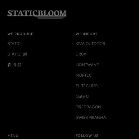
WE PRODUCE
WE IMPORT
STATIC
KIVA OUTDOOR
STATIC | 継
CRUX
森 海 谷
LIGHTWAVE
NORTEC
ELITECLIMB
OuterU
FIREDRAGON
SWISS PIRANHA
MENU
FOLLOW US