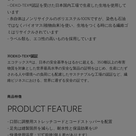
- OEKO-TEX®認証を受けた日本国内工場で生産した生地を使用して
います
- 糸自体はノンリサイクルのポリエステル100%ですが、染色も石油
ではなくバイオマス(植物由来)を使い、生地をつくる時に出る繊維ゴ
ミはリサイクルされています
- ラベル類も、エコ性の高いものを採用しています
※OEKO-TEX®認証
エコテックス®は、日本の安全基準をはるかに超える、350種以上の有害
物質を対象とした世界最高水準の安全な製品の証明をはじめ、生産にたず
さわる人や環境への負荷にも配慮したサステナブルな工場の認証など、繊
維ビジネスにおける、世界に通ずる安全の証です。
商品特徴
PRODUCT FEATURE
- 口部に調整用ストレッチコードとコードストッパーを配置
- 足先は縫製箇所を減らし、耐水性と保温効果をUP
- 快適使用温度：10℃前後(個人差があります)