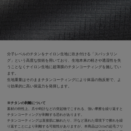
分子レベルのチタンをナイロン生地に吹き付ける「スパッタリン
グ」という高度な技術を用いており、生地本来の軽さや透湿性を失
うことなくナイロン生地に超薄膜のチタンコーティングを施してい
ます。
生地重量はそのままチタンコーティングにより体温の熱反射で、よ
り効果的に高い保温力を発揮します。
※チタンの剥離について
素材の特性上、爪や時計などの突起物でこすれる、強い摩擦を繰り返すと
チタンコーティングが剥離する恐れがあります。
チタンコーティングは直接肌に触れたり、汗など蒸れた環境下で擦れを繰
り返すことにより剥離する可能性がありますが、本商品はOctaの起毛フリ