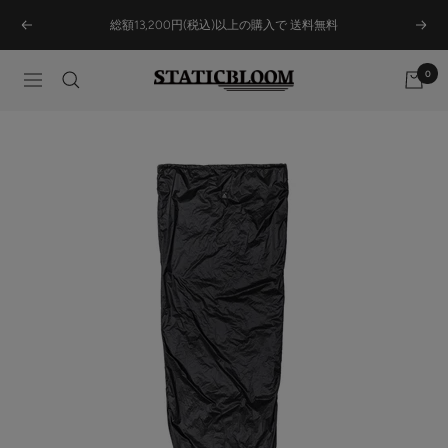
Skip
総額13,200円(税込)以上の購入で 送料無料
Previous
Next
to
content
0
STATICBLOOM
Navigation
ONLINE
STORE