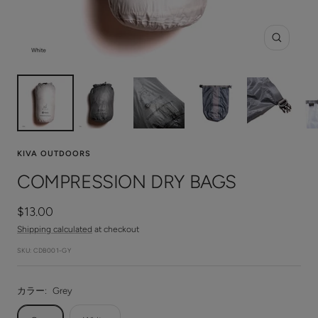
Zoom
KIVA OUTDOORS
COMPRESSION DRY BAGS
Sale
$13.00
price
Shipping calculated
at checkout
SKU:
CDB001-GY
カラー:
Grey