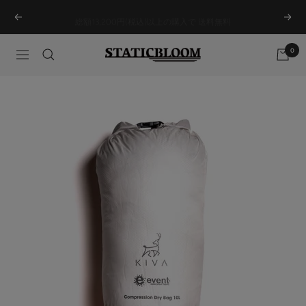
Skip
総額13,200円(税込)以上の購入で 送料無料
Previous
Next
to
content
0
STATICBLOOM
Navigation
ONLINE
STORE