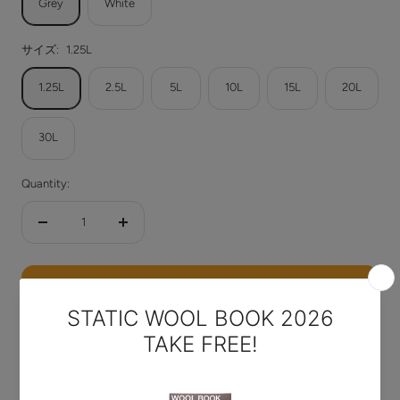
Grey
White
サイズ:
1.25L
1.25L
2.5L
5L
10L
15L
20L
30L
Quantity:
Decrease
Increase
quantity
quantity
ADD TO CART
More payment options