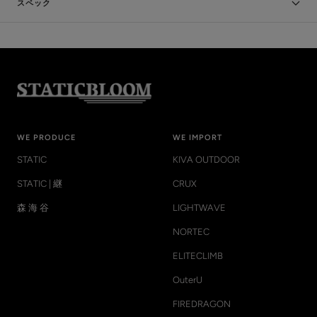
スペック
WE PRODUCE
WE IMPORT
STATIC
KIVA OUTDOOR
STATIC | 継
CRUX
森 海 谷
LIGHTWAVE
NORTEC
ELITECLIMB
OuterU
FIREDRAGON