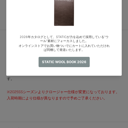
> この商品について問い合わせる
Share
DESCRIPTION
シリコンコーティングを施した30Dコーデュラナイロン製フルシー
ムドライバッグ
ロールトップ式開閉、Dリングも付いて使いやすくなっています。
本体一部にeVentを採用し、空気抜きを出来ますので、より圧縮した
パッキングが可能です。また、軽量ながらIPX4の防水性能がありま
す。
※2025SSシーズンよりクロージャー仕様が変更になっております。
入荷時期により仕様が異なりますので予めご了承ください。