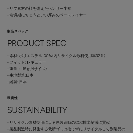
- リブ素材の衿を備えたヘンリー半袖
- 端境期にちょうどいい厚みのベースレイヤー
製品スペック
PRODUCT SPEC
- 素材: ポリエステル100％(内リサイクル原料使用率32％)
- フィット: レギュラー
- 重量：115 g(Mサイズ)
- 生地製造:日本
- 縫製: 日本
環境性
SUSTAINABILITY
- リサイクル素材使用による糸製造時のCO2排出削減に貢献
- 製品製造時に発生する裁断ゴミは捨てずにリサイクルして別製品の