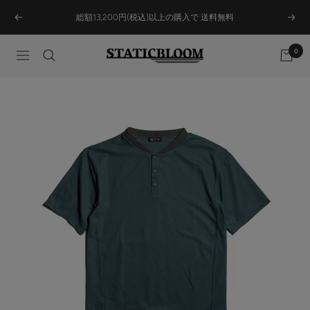
Skip
総額13,200円(税込)以上の購入で 送料無料
Previous
Next
to
content
0
STATICBLOOM
Navigation
ONLINE
STORE