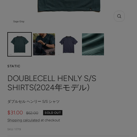
Zoom
STATIC
DOUBLECELL HENLY S/S
SHIRTS(2024年モデル)
ダブルセル ヘンリー S/S シャツ
Sale
$31.00
Regular
$62.00
SOLD OUT
price
price
Shipping calculated
at checkout
SKU:
1779